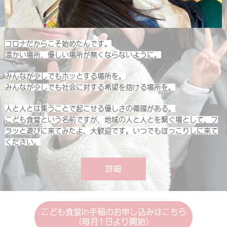
コロナだからこそ始めたんです。
温かい場所、優しい場所が無くならないように。
みんなが少しでもホッとする場所を。
みんなが少しでも社会に対する希望を抱ける場所を。
人と人とは集うことで起こせる優しさの循環がある。
こども食堂という名前ですが、地域の人と人とを繋ぐ場として、フ
ラッと遊びに来てみたよ、大歓迎です。いつでもほっこりしに来て
ください。
詳細
こども食堂in手稲のお申し込みはこちら
(毎月1日より開始)