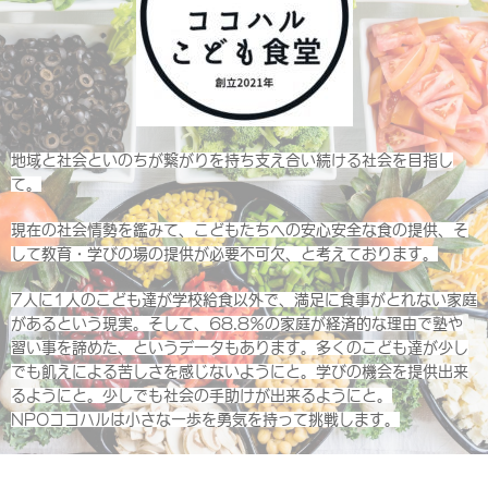
地域と社会といのちが繋がりを持ち支え合い続ける社会を目指し
て。
現在の社会情勢を鑑みて、こどもたちへの安心安全な食の提供、そ
して教育・学びの場の提供が必要不可欠、と考えております。
7人に1人のこども達が学校給食以外で、満足に食事がとれない家庭
があるという現実。そして、68.8％の家庭が経済的な理由で塾や
習い事を諦めた、というデータもあります。多くのこども達が少し
でも飢えによる苦しさを感じないようにと。学びの機会を提供出来
るようにと。少しでも社会の手助けが出来るようにと。
NPOココハルは小さな一歩を勇気を持って挑戦します。